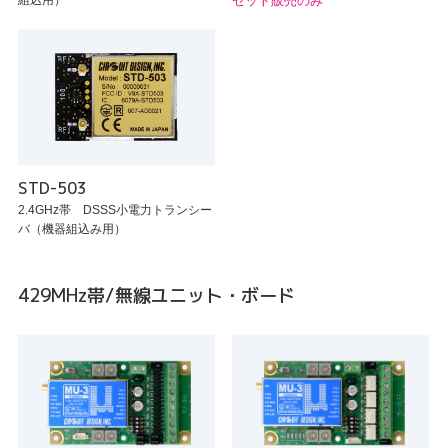
組込用）
セット販売のみ
STD-503
2.4GHz帯 DSSS小電力トランシー
バ（機器組込み用）
429MHz帯/無線ユニット・ボード