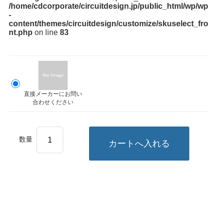
/home/cdcorporate/circuitdesign.jp/public_html/wp/wp
-
content/themes/circuitdesign/customize/skuselect_fro
nt.php
on line
83
直接メーカーにお問い
合わせください
数量