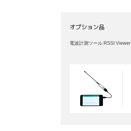
オプション品
電波計測ツール RSSI Viewe