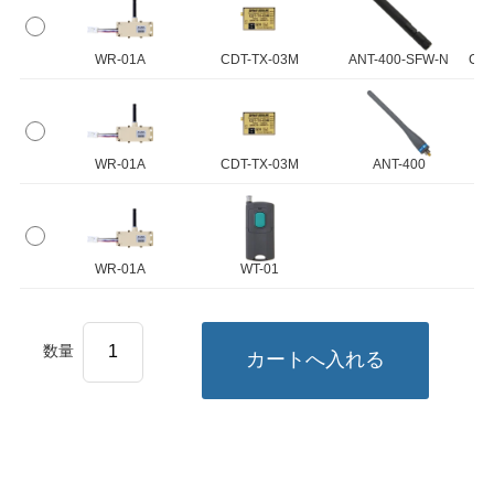
WR-01A
CDT-TX-03M
ANT-400-SFW-N
CBL
WR-01A
CDT-TX-03M
ANT-400
C
WR-01A
WT-01
数量