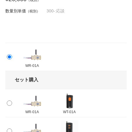
数量別単価
300-:応談
（税別）
WR-01A
セット購入
WR-01A
WT-01A