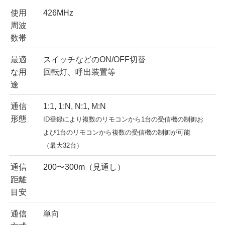
使用
426MHz
周波
数帯
最適
スイッチなどのON/OFF切替
な用
回転灯、呼出装置等
途
通信
1:1, 1:N, N:1, M:N
形態
ID登録により複数のリモコンから1台の受信機の制御お
よび1台のリモコンから複数の受信機の制御が可能
（最大32台）
通信
200〜300m（見通し）
距離
目安
通信
単向