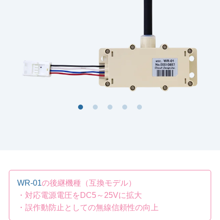
WR-01
の後継機種（互換モデル）
・対応
電源
電圧
を
DC5～
25V
に
拡大
・誤作動防止としての無線信頼性の向上