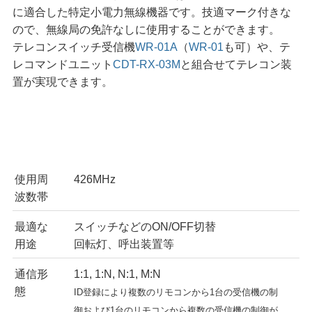
に適合した特定小電力無線機器です。技適マーク付きな
ので、無線局の免許なしに使用することができます。
テレコンスイッチ受信機
WR-01A
（
WR-01
も可）や、テ
レコマンドユニット
CDT-RX-03M
と組合せてテレコン装
置が実現できます。
使用周
426MHz
波数帯
最適な
スイッチなどのON/OFF切替
用途
回転灯、呼出装置等
通信形
1:1, 1:N, N:1, M:N
態
ID登録により複数のリモコンから1台の受信機の制
御および1台のリモコンから複数の受信機の制御が