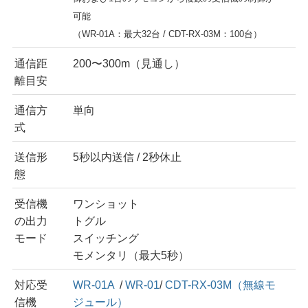
可能
（WR-01A：最大32台 / CDT-RX-03M：100台）
通信距
200〜300m（見通し）
離目安
通信方
単向
式
送信形
5秒以内送信 / 2秒休止
態
受信機
ワンショット
の出力
トグル
モード
スイッチング
モメンタリ（最大5秒）
対応受
WR-01A
/
WR-01
/
CDT-RX-03M（無線モ
信機
ジュール）