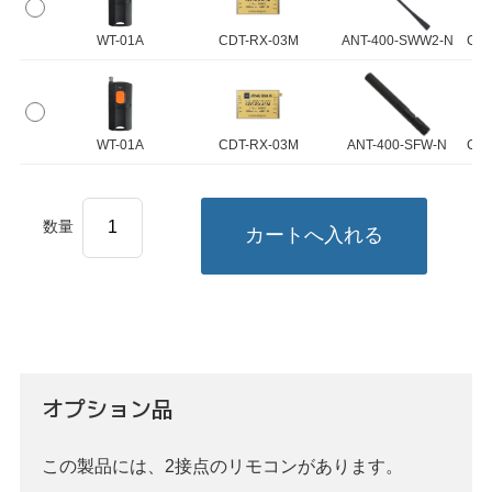
WT-01A
CDT-RX-03M
ANT-400-SWW2-N
CBL
WT-01A
CDT-RX-03M
ANT-400-SFW-N
CBL
数量
オプション品
この製品には、
2接点のリモコン
があります。