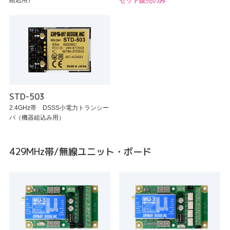
組込用）
セット販売のみ
STD-503
2.4GHz帯 DSSS小電力トランシー
バ（機器組込み用）
429MHz帯/無線ユニット・ボード