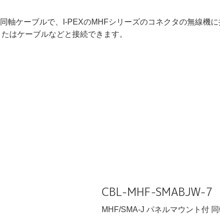
機用同軸ケーブルで、I-PEXのMHFシリーズの
コネクタの無線機に
またはケーブルなどと接続できます。
CBL-MHF-SMABJW-
MHF/SMA-J パネルマウント付 同