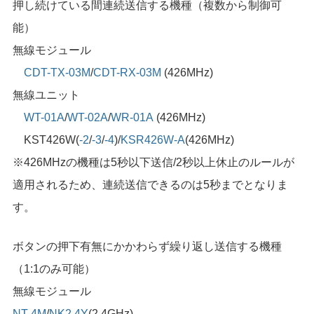
押し続けている間連続送信する機種（複数から制御可
能）
無線モジュール
CDT-TX-03M
/
CDT-RX-03M
(426MHz)
無線ユニット
WT-01A
/
WT-02A
/
WR-01A
(426MHz)
KST426W(
-2
/
-3
/
-4
)/
KSR426W-A
(426MHz)
※426MHzの機種は5秒以下送信/2秒以上休止のルールが
適用されるため、連続送信できるのは5秒までとなりま
す。
ボタンの押下有無にかかわらず繰り返し送信する機種
（1:1のみ可能）
無線モジュール
NT-4M
/
NK2.4Y
(2.4GHz)