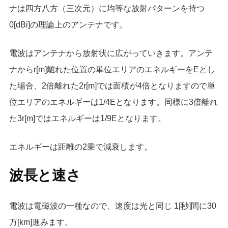
ナは四方八方（三次元）に均等な放射パターンを持つ
0[dBi]の理論上のアンテナです。
電波はアンテナから放射状に広がっていきます。アンテ
ナからr[m]離れた位置の単位エリアのエネルギーをEとし
た場合、2倍離れた2r[m]では面積が4倍となりますので単
位エリアのエネルギーは1/4Eとなります。同様に3倍離れ
た3r[m]ではエネルギーは1/9Eとなります。
エネルギーは距離の2乗で減衰します。
波長と速さ
電波は電磁波の一種なので、速度は光と同じ 1[秒]間に30
万[km]進みます。