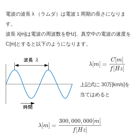
電波の波長 λ （ラムダ）は電波１周期の長さになりま
す。
波長 λ[m]は電波の周波数をf[Hz]、真空中の電波の速度を
C[m]とすると以下のようになります。
[
]
C
m
[
]
=
λ
m
[
]
f
H
z
上記式に 30万[km/s]を
当てはめると
300
,
000
,
000
[
]
m
[
]
=
λ
m
[
]
f
H
z