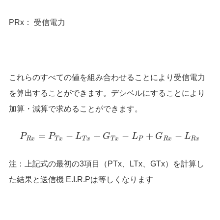
PRx： 受信電力
これらのすべての値を組み合わせることにより受信電力
を算出することができます。デシベルにすることにより
加算・減算で求めることができます。
=
−
+
−
+
−
P
P
L
G
L
G
L
R
x
T
x
T
x
T
x
P
R
x
R
x
注：上記式の最初の3項目（PTx、LTx、GTx）を計算し
た結果と送信機 E.I.R.Pは等しくなります