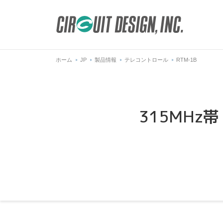
ホーム
JP
製品情報
テレコントロール
RTM-1B
315MHz