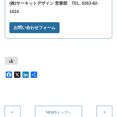
(株)サーキットデザイン 営業部 TEL. 0263-82-
1024
お問い合わせフォーム
F
X
L
共
a
i
有
c
n
e
k
b
e
o
d
<
o
I
>
NEWSトップへ