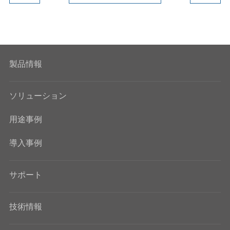
k
n
製品情報
ソリューション
用途事例
導入事例
サポート
技術情報