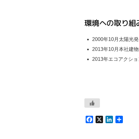
環境への取り組
2000年10月太陽光
2013年10月本社
2013年エコアクショ
F
X
L
共
a
i
有
c
n