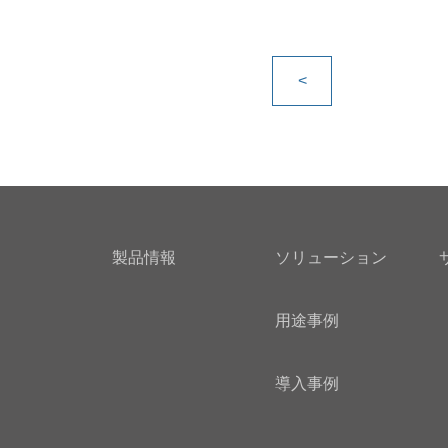
e
k
b
e
o
d
<
o
I
k
n
製品情報
ソリューション
用途事例
導入事例