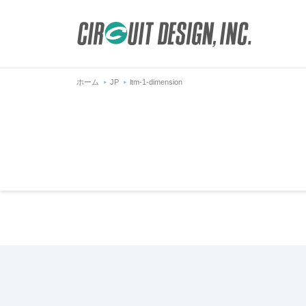
ホーム
JP
ltm-1-dimension