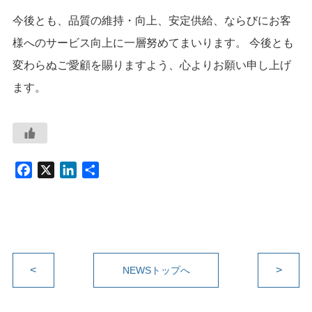
今後とも、品質の維持・向上、安定供給、ならびにお客
様へのサービス向上に一層努めてまいります。 今後とも
変わらぬご愛顧を賜りますよう、心よりお願い申し上げ
ます。
F
X
L
共
a
i
有
c
n
e
k
b
e
o
d
<
o
I
>
NEWSトップへ
k
n