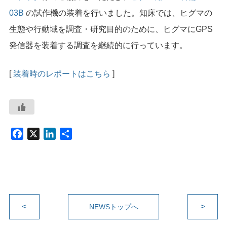
03B
の試作機の装着を行いました。知床では、ヒグマの
生態や行動域を調査・研究目的のために、ヒグマにGPS
発信器を装着する調査を継続的に行っています。
[
装着時のレポートはこちら
]
F
X
L
共
a
i
有
c
n
e
k
b
e
o
d
<
o
I
>
NEWSトップへ
k
n