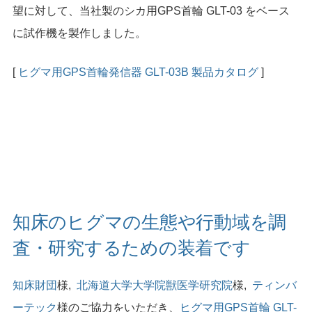
望に対して、当社製のシカ用GPS首輪 GLT-03 をベース
に試作機を製作しました。
[
ヒグマ用GPS首輪発信器 GLT-03B 製品カタログ
]
知床のヒグマの生態や行動域を調
査・研究するための装着です
知床財団
様,
北海道大学大学院獣医学研究院
様,
ティンバ
ーテック
様のご協力をいただき、
ヒグマ用GPS首輪 GLT-