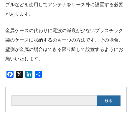
ブルなどを使用してアンテナをケース外に設置する必要
があります。
金属ケースの代わりに電波の減衰が少ないプラスチック
製のケースに収納するのも一つの方法です。その場合、
壁側が金属の場合はできる限り離して設置するようにお
願いいたします。
F
X
L
共
a
i
有
c
n
e
k
検索
b
e
o
d
o
I
k
n