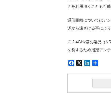
ナを利用頂くことも可能
通信距離についてはアン
源から遠ざける事により
※ 2.4GHz帯の製品（
を発するため指定アンテ
F
X
L
共
a
i
有
c
n
e
k
b
e
o
d
o
I
k
n