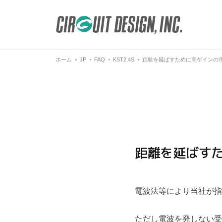
ホーム
JP
FAQ
KST2.4S
距離を延ばすために高ゲインの
距離を延ばす
電波法等により当社が指
ただし電波を発しない受