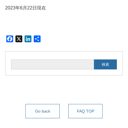
2023年6月22日現在
F
X
L
共
a
i
有
c
n
e
k
検索
b
e
o
d
o
I
k
n
Go back
FAQ TOP