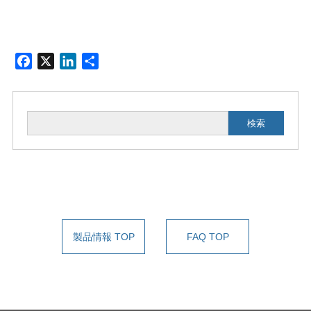
F
X
L
共
a
i
有
c
n
e
k
検索
b
e
o
d
o
I
k
n
製品情報 TOP
FAQ TOP