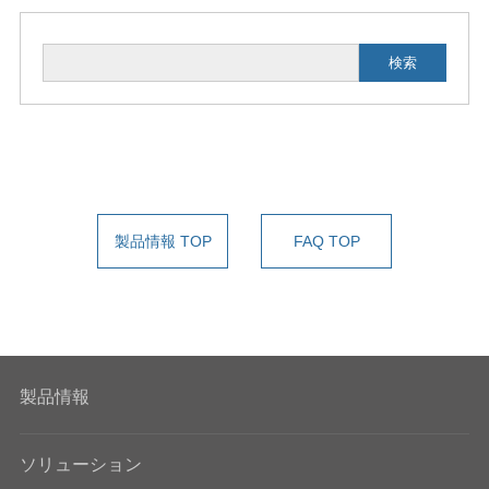
c
n
e
k
検索
b
e
o
d
o
I
k
n
製品情報 TOP
FAQ TOP
製品情報
ソリューション