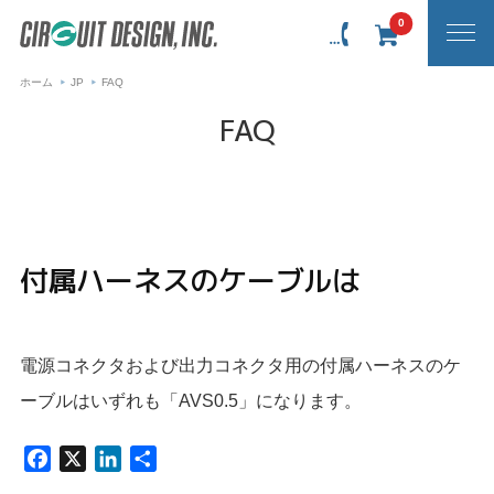
0
ホーム
JP
FAQ
FAQ
付属ハーネスのケーブルは
電源コネクタおよび出力コネクタ用の付属ハーネスのケ
ーブルはいずれも「AVS0.5」になります。
F
X
L
共
a
i
有