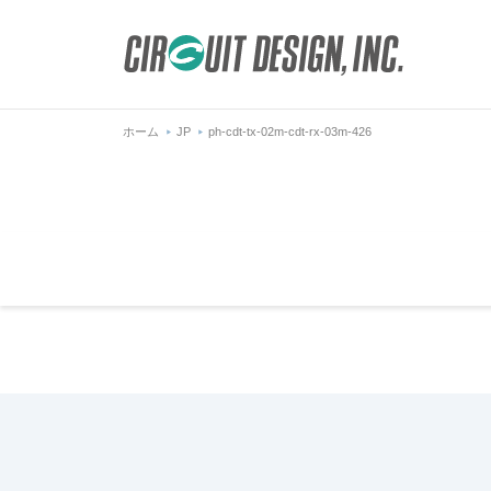
ホーム
JP
ph-cdt-tx-02m-cdt-rx-03m-426