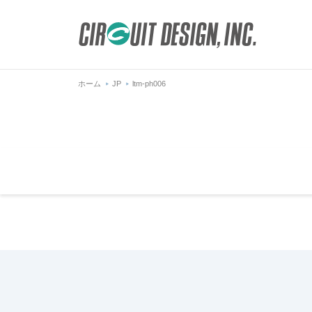
ホーム
JP
ltm-ph006