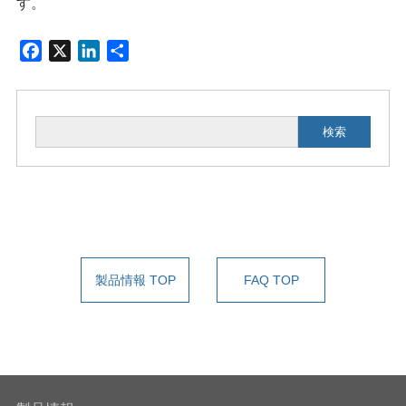
す。
F
X
L
共
a
i
有
c
n
e
k
検索
b
e
o
d
o
I
k
n
製品情報 TOP
FAQ TOP