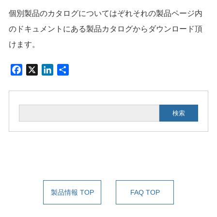
個別製品のカタログについてはぞれそれの製品ページ内
のドキュメントにある製品カタログからダウンロード頂
けます。
F
X
L
共
a
i
有
c
n
e
k
検索
b
e
o
d
o
I
k
n
製品情報 TOP
FAQ TOP