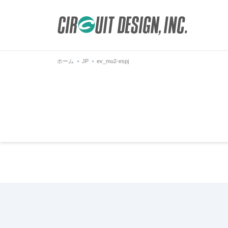
ホーム
JP
ev_mu2-espj