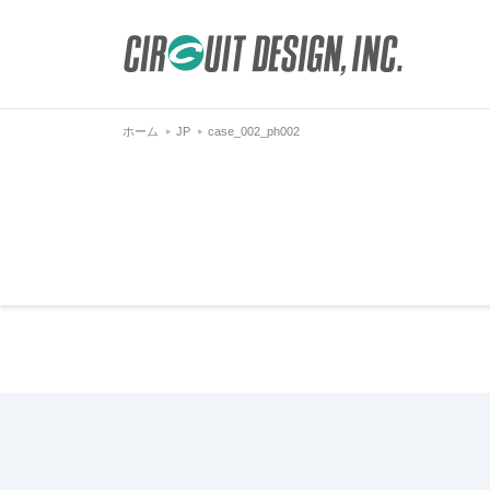
ホーム
JP
case_002_ph002